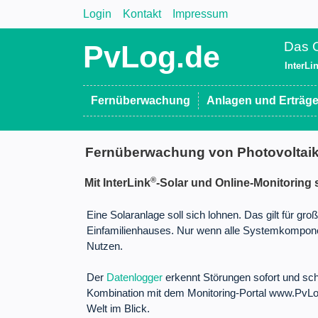
Login
Kontakt
Impressum
Das O
PvLog.de
InterLi
Fernüberwachung
Anlagen und Erträg
Fernüberwachung von Photovoltai
®
Mit InterLink
-Solar und Online-Monitoring s
Eine Solaranlage soll sich lohnen. Das gilt für g
Einfamilienhauses. Nur wenn alle Systemkomponen
Nutzen.
Der
Datenlogger
erkennt Störungen sofort und sch
Kombination mit dem Monitoring-Portal www.PvLog
Welt im Blick.