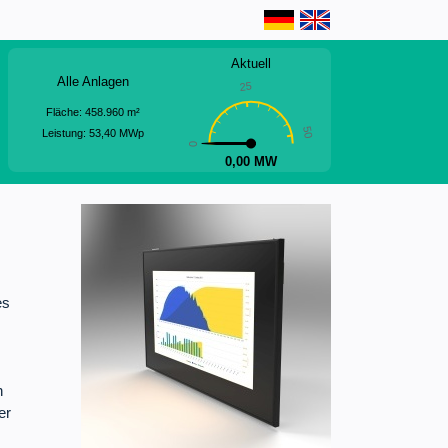
Aktuell
Alle Anlagen
25
Fläche:
458.960
m²
50
Leistung:
53,40
MWp
0
0,00 MW
es
n
er