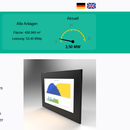
Aktuell
Alle Anlagen
25
Fläche:
458.960
m²
50
Leistung:
53,40
MWp
0
3,50 MW
es
n
er