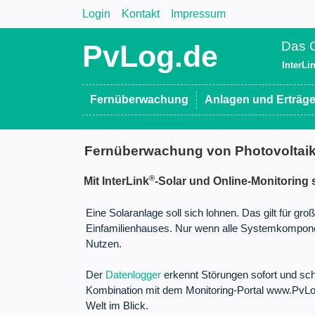
Login
Kontakt
Impressum
Das O
PvLog.de
InterLi
Fernüberwachung
Anlagen und Erträg
Fernüberwachung von Photovoltai
®
Mit InterLink
-Solar und Online-Monitoring s
Eine Solaranlage soll sich lohnen. Das gilt für g
Einfamilienhauses. Nur wenn alle Systemkomponen
Nutzen.
Der
Datenlogger
erkennt Störungen sofort und sch
Kombination mit dem Monitoring-Portal www.PvLog
Welt im Blick.