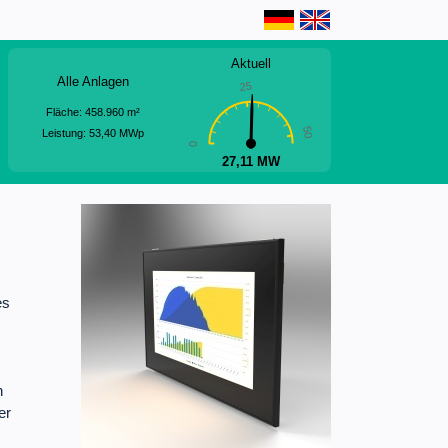
Aktuell
Alle Anlagen
25
Fläche:
458.960
m²
50
Leistung:
53,40
MWp
0
27,11 MW
es
n
er