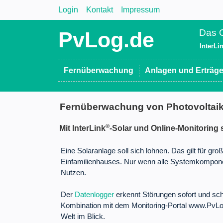
Login
Kontakt
Impressum
Das O
PvLog.de
InterLi
Fernüberwachung
Anlagen und Erträg
Fernüberwachung von Photovoltai
®
Mit InterLink
-Solar und Online-Monitoring s
Eine Solaranlage soll sich lohnen. Das gilt für g
Einfamilienhauses. Nur wenn alle Systemkomponen
Nutzen.
Der
Datenlogger
erkennt Störungen sofort und sch
Kombination mit dem Monitoring-Portal www.PvLog
Welt im Blick.