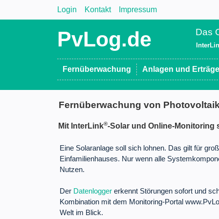
Login
Kontakt
Impressum
Das O
PvLog.de
InterLi
Fernüberwachung
Anlagen und Erträg
Fernüberwachung von Photovoltai
®
Mit InterLink
-Solar und Online-Monitoring s
Eine Solaranlage soll sich lohnen. Das gilt für g
Einfamilienhauses. Nur wenn alle Systemkomponen
Nutzen.
Der
Datenlogger
erkennt Störungen sofort und sch
Kombination mit dem Monitoring-Portal www.PvLog
Welt im Blick.