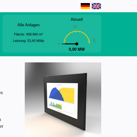
Aktuell
Alle Anlagen
25
Fläche:
458.960
m²
50
Leistung:
53,40
MWp
0
0,00 MW
es
n
er