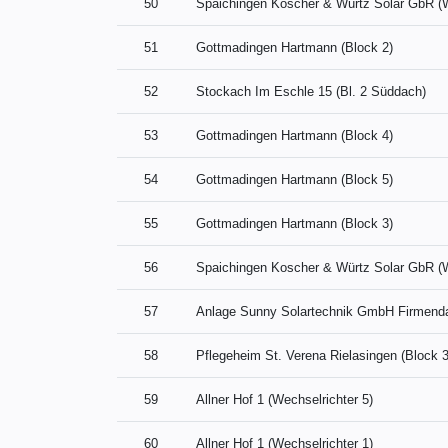
50
Spaichingen Koscher & Würtz Solar GbR 
51
Gottmadingen Hartmann (Block 2)
52
Stockach Im Eschle 15 (Bl. 2 Süddach)
53
Gottmadingen Hartmann (Block 4)
54
Gottmadingen Hartmann (Block 5)
55
Gottmadingen Hartmann (Block 3)
56
Spaichingen Koscher & Würtz Solar GbR 
57
Anlage Sunny Solartechnik GmbH Firmend
58
Pflegeheim St. Verena Rielasingen (Block 3
59
Allner Hof 1 (Wechselrichter 5)
60
Allner Hof 1 (Wechselrichter 1)