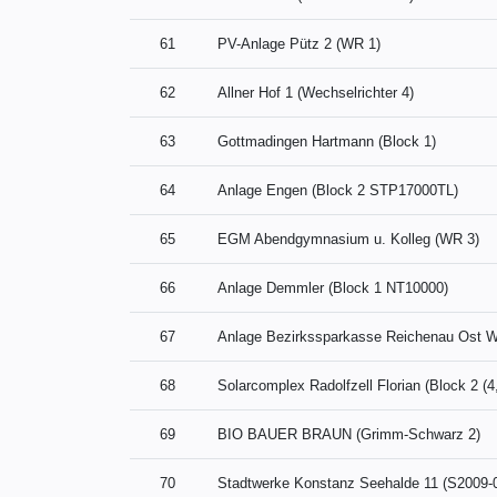
61
PV-Anlage Pütz 2 (WR 1)
62
Allner Hof 1 (Wechselrichter 4)
63
Gottmadingen Hartmann (Block 1)
64
Anlage Engen (Block 2 STP17000TL)
65
EGM Abendgymnasium u. Kolleg (WR 3)
66
Anlage Demmler (Block 1 NT10000)
67
Anlage Bezirkssparkasse Reichenau Ost W
68
Solarcomplex Radolfzell Florian (Block 2 (
69
BIO BAUER BRAUN (Grimm-Schwarz 2)
70
Stadtwerke Konstanz Seehalde 11 (S2009-