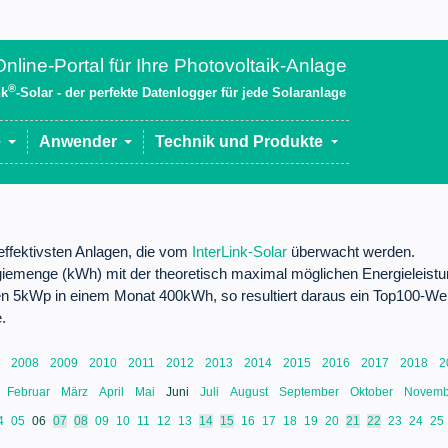
nline-Portal für Ihre Photovoltaik-Anlage
®
nk
-Solar - der perfekte Datenlogger für jede Solaranlage
e
Anwender
Technik und Produkte
 effektivsten Anlagen, die vom
InterLink-Solar
überwacht werden.
giemenge (kWh) mit der theoretisch maximal möglichen Energieleistu
chen 5kWp in einem Monat 400kWh, so resultiert daraus ein Top100-
.
7
2008
2009
2010
2011
2012
2013
2014
2015
2016
2017
2018
2
Februar
März
April
Mai
Juni
Juli
August
September
Oktober
Novem
4
05
06
07
08
09
10
11
12
13
14
15
16
17
18
19
20
21
22
23
24
25