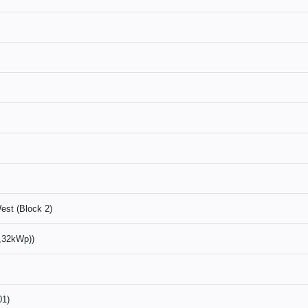
est (Block 2)
4,32kWp))
01)