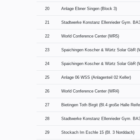
20
Anlage Ebner Singen (Block 3)
21
Stadtwerke Konstanz Ellenrieder Gym. BA
22
World Conference Center (WR5)
23
Spaichingen Koscher & Würtz Solar GbR 
24
Spaichingen Koscher & Würtz Solar GbR 
25
Anlage 06 WSS (Anlagenteil 02 Keller)
26
World Conference Center (WR4)
27
Bietingen Toth Birgit (Bl.4 große Halle Reif
28
Stadtwerke Konstanz Ellenrieder Gym. BA
29
Stockach Im Eschle 15 (Bl. 3 Norddach)