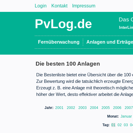
Login
Kontakt
Impressum
Das O
PvLog.de
InterLi
Fernüberwachung
Anlagen und Erträg
Die besten 100 Anlagen
Die Bestenliste bietet eine Übersicht über die 100
Zur Bewertung wird die tatsächlich erzeugte Ener
Erzeugt z. B. eine Anlage mit theoretisch mögli
höher der Wert, desto effektiver arbeitet die Anlage
Jahr:
2001
2002
2003
2004
2005
2006
200
Monat:
Januar
Tag:
01
02
03
0