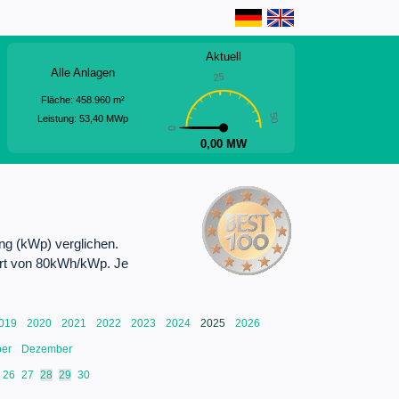
Aktuell
Alle Anlagen
25
Fläche:
458.960
m²
50
Leistung:
53,40
MWp
0
0,00 MW
ng (kWp) verglichen.
Wert von 80kWh/kWp. Je
019
2020
2021
2022
2023
2024
2025
2026
ber
Dezember
26
27
28
29
30