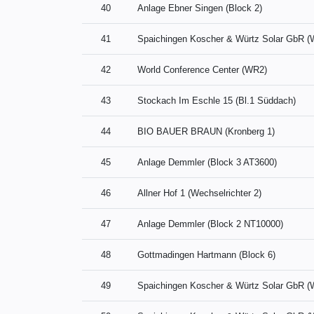
40
Anlage Ebner Singen (Block 2)
41
Spaichingen Koscher & Würtz Solar GbR 
42
World Conference Center (WR2)
43
Stockach Im Eschle 15 (Bl.1 Süddach)
44
BIO BAUER BRAUN (Kronberg 1)
45
Anlage Demmler (Block 3 AT3600)
46
Allner Hof 1 (Wechselrichter 2)
47
Anlage Demmler (Block 2 NT10000)
48
Gottmadingen Hartmann (Block 6)
49
Spaichingen Koscher & Würtz Solar GbR 