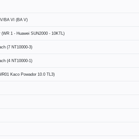
 V/BA VI (BA V)
r (WR 1 - Huawei SUN2000 - 10KTL)
ach (7 NT10000-3)
ach (4 NT10000-1)
(WR01 Kaco Powador 10.0 TL3)