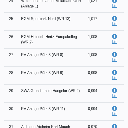
24
Welschensteinacher Solardach GbR
1,021
(Anlage 1)
25
EGM Sportpark Nord (WR 13)
1,017
26
EGM Heinrich-Hertz-Europakolleg
1,008
(WR 2)
27
PV-Anlage Pütz 3 (WR 8)
1,008
28
PV-Anlage Pütz 3 (WR 9)
0,998
29
SWA Grundschule Hangelar (WR 2)
0,994
30
PV-Anlage Pütz 3 (WR 11)
0,994
31
Aldingen-Aixheim Karl Mauch
0,970