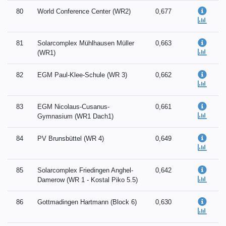
80
World Conference Center (WR2)
0,677
81
Solarcomplex Mühlhausen Müller
0,663
(WR1)
82
EGM Paul-Klee-Schule (WR 3)
0,662
83
EGM Nicolaus-Cusanus-
0,661
Gymnasium (WR1 Dach1)
84
PV Brunsbüttel (WR 4)
0,649
85
Solarcomplex Friedingen Anghel-
0,642
Damerow (WR 1 - Kostal Piko 5.5)
86
Gottmadingen Hartmann (Block 6)
0,630