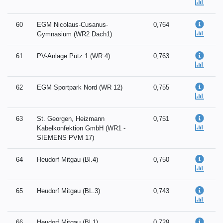
60
EGM Nicolaus-Cusanus-
0,764
Gymnasium (WR2 Dach1)
61
PV-Anlage Pütz 1 (WR 4)
0,763
62
EGM Sportpark Nord (WR 12)
0,755
63
St. Georgen, Heizmann
0,751
Kabelkonfektion GmbH (WR1 -
SIEMENS PVM 17)
64
Heudorf Mitgau (Bl.4)
0,750
65
Heudorf Mitgau (BL.3)
0,743
66
Heudorf Mitgau (Bl.1)
0,729