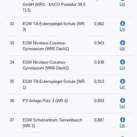
GmbH (WR1 - KACO Powador 39.0
TL3)
32
EGM Till-Eulenspiegel-Schule (WR
0,962
3)
33
EGM Nicolaus-Cusanus-
0,943
Gymnasium (WR5 Dach2)
34
EGM Nicolaus-Cusanus-
0,938
Gymnasium (WR6 Dach2)
35
EGM Till-Eulenspiegel-Schule (WR
0,913
1)
36
PV-Anlage Pütz 3 (WR 4)
0,903
37
EGM Schulzentrum Tannenbusch
0,887
(WR 2)