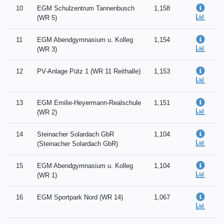
10
EGM Schulzentrum Tannenbusch
1,158
(WR 5)
11
EGM Abendgymnasium u. Kolleg
1,154
(WR 3)
12
PV-Anlage Pütz 1 (WR 11 Reithalle)
1,153
13
EGM Emilie-Heyermann-Realschule
1,151
(WR 2)
14
Steinacher Solardach GbR
1,104
(Steinacher Solardach GbR)
15
EGM Abendgymnasium u. Kolleg
1,104
(WR 1)
16
EGM Sportpark Nord (WR 14)
1,067