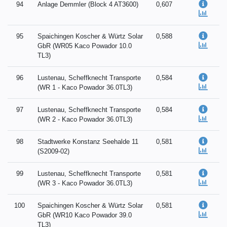
94
Anlage Demmler (Block 4 AT3600)
0,607
95
Spaichingen Koscher & Würtz Solar
0,588
GbR (WR05 Kaco Powador 10.0
TL3)
96
Lustenau, Scheffknecht Transporte
0,584
(WR 1 - Kaco Powador 36.0TL3)
97
Lustenau, Scheffknecht Transporte
0,584
(WR 2 - Kaco Powador 36.0TL3)
98
Stadtwerke Konstanz Seehalde 11
0,581
(S2009-02)
99
Lustenau, Scheffknecht Transporte
0,581
(WR 3 - Kaco Powador 36.0TL3)
100
Spaichingen Koscher & Würtz Solar
0,581
GbR (WR10 Kaco Powador 39.0
TL3)